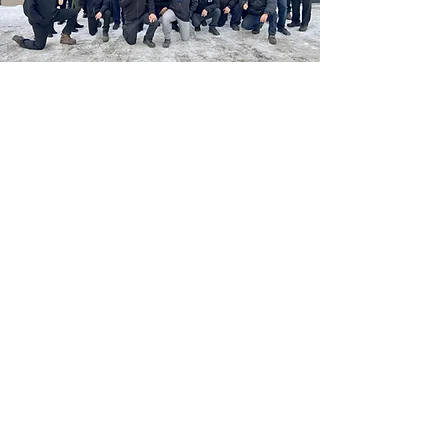
136, rue Principale, Saint-Benoît-Labre
Beauce (Québec) Canada G0M 1P0
fabrication@usinagexpress.com
418 228-9626
POLITIQUE DE CONFIDENTIALITÉ
©2026 Usinage Xpress. Tous droits
réservés.