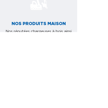
NOS PRODUITS MAISON
Nos réputées chargeuses à bois ainsi
que notre vaste gamme de
débrousailleuses se démarquent par
leur design innovateur, leur
robustesse et leur facilité
d’utilisation.
Profitez des avantages d’acheter
directement du manufacturier !
VOIR LES RÉALISATIONS
VOIR TOUTES NOS RÉALISATIONS