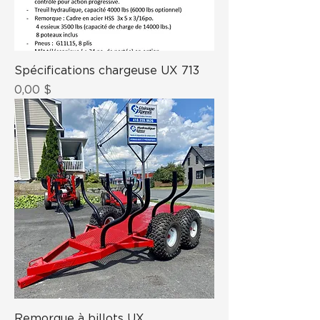
Spécifications chargeuse UX 713
Prix
0,00 $
Remorque à billots UX