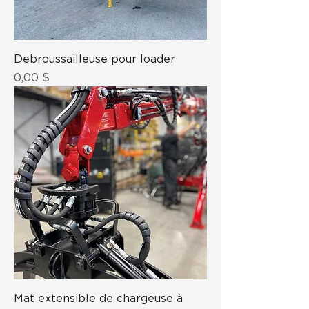
Debroussailleuse pour loader
Prix
0,00 $
Mat extensible de chargeuse à