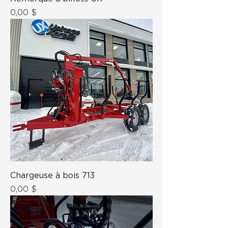
Prix
0,00 $
Chargeuse à bois 713
Prix
0,00 $