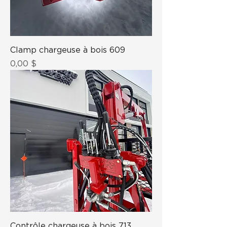
Clamp chargeuse à bois 609
Prix
0,00 $
Contrôle chargeuse à bois 713