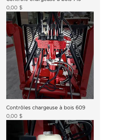
Prix
0,00 $
Contrôles chargeuse à bois 609
Prix
0,00 $